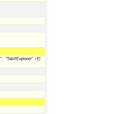
abXExplorer”（打