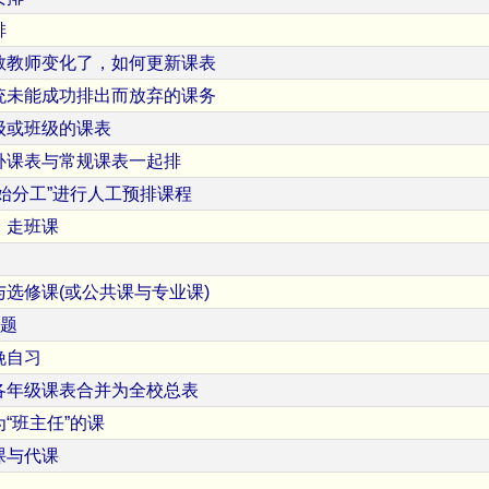
排
教教师变化了，如何更新课表
统未能成功排出而放弃的课务
级或班级的课表
补课表与常规课表一起排
始分工”进行人工预排课程
、走班课
选修课(或公共课与专业课)
问题
晚自习
各年级课表合并为全校总表
“班主任”的课
课与代课