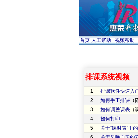
首页
人工帮助
视频帮助
排课系统视频
1
排课软件快速入
2
如何手工排课
（
3
如何调整课表
（
4
如何打印
5
关于“课时表”里
6
关于早晚自习的