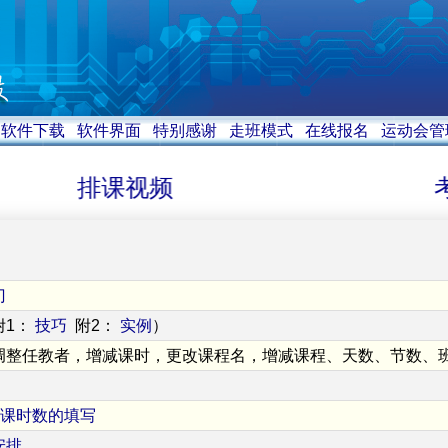
软件下载
软件界面
特别感谢
走班模式
在线报名
运动会管
排课视频
考
门
附1：
技巧
附2：
实例
）
调整任教者，增减课时，更改课程名，增减课程、天数、节数、
的课时数的填写
安排