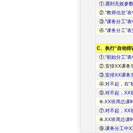
①.
遇到无效参
②.
“教师信息”
③.
“课务分工”表
④.
“课务分工”表
C、执行“自动排
①.
“初始分工”
②.安排XX课务
③.
安排XX课务
④.
对不起，在“
⑤.
对不起，XX
⑥.
XX班周总课
⑦.
对不起，XX
⑧.
XX班周总课
⑨.
课务分工中X