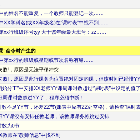
数
表中的姓名不能重复，一个教师只能登记一次……
中XX学科名(或XX年级名)在“课时表”中找不到……
第xx行班级序号:yy 大于该年级最大班号：zz……
课”命令时产生的
表中第xx行的班级或星期或节次名称有错……
失败!，原因是无法平移冲突
失败!，原因是此行课务为位置绝对固定的课，但该时间已经排Y
初始分工”中安排XX老师YY课周课时数超过“课时表”中设定的值
班周课时数超过YY了，程序必须中断！
时数不足YY节，还差ZZ节(课表中应有ZZ处空格)，请检查“课时表
班YY课没有安排任教老师，该教师课务将跳过安排
时数为0节
X教师在“教师信息”中找不到