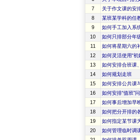
7
关于作文课的安
8
某班某学科的任
9
如何手工加入系
10
如何只排部分年
11
如何将星期六的
12
如何灵活使用“初
13
如何安排合班课
14
如何规划走班
15
如何安排公共课与
16
如何安排“值班”
17
如何事后增加早
18
如何把分开排的
19
如何指定某节课为
20
如何管理临时调
21
如何排单双周课