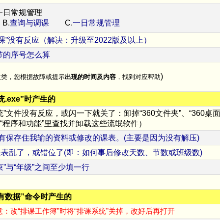
一日常规管理
.
查询与调课
C.
一日常规管理
课”没有反应（解决：升级至2022版及以上）
节的序号怎么算
)
大类，您根据故障或提示
出现的时间及内容
，找到对应帮助
.exe”时产生的
文件没有反应，或闪一下就关了：卸掉“360文件夹”、“360桌面”、“T
到“程序和功能”里查找并卸载这些流氓软件）
没有保存住我输的资料或修改的课表。(主要是因为没有解压)
表乱了，或错位了(即：如何事后修改天数、节数或班级数)
束”与“年级”之间至少填一行
有数据”命令时产生的
：改“排课工作簿”时将“排课系统”关掉，改好后再打开