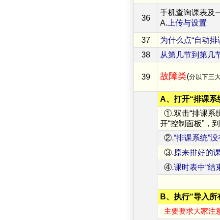
手机查询课表及
36
A.
上传与设置
B
37
为什么点“自动排
38
从第几节到第几
故障类
(
39
分以下三
A、打开“排课系统
①.双击“排课系统”
开“控制面板”，
②.
“排课系统”
③.
原来排好的课
④.
课时表中“结
B、执行“导入所
主要要求大家注意